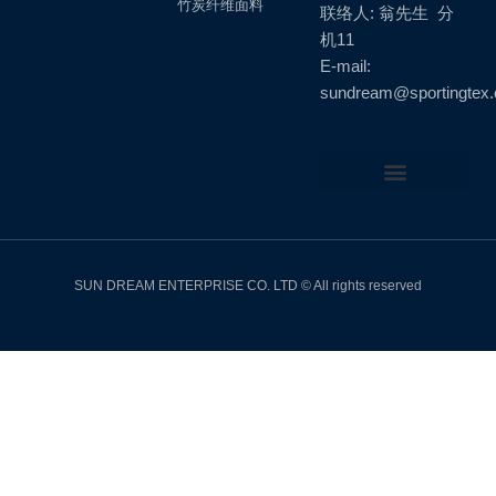
竹炭纤维面料
联络人: 翁先生 分
机11
E-mail:
sundream@sportingtex
Back to Top
SUN DREAM ENTERPRISE CO. LTD © All rights reserved