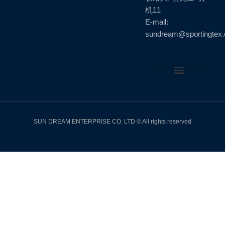
机11
E-mail:
sundream@sportingtex
Back to Top
SUN DREAM ENTERPRISE CO. LTD © All rights reserved