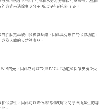
分解, 最後由空氣中的風和水分將分解後的臭味帶走,進而
解的方式來消除臭味分子,所以沒有飽和的問題。
蛋白胜肽氨基酸和多種氨基酸，因此具有最佳的保濕功能，
，成為人體的天然護膚品。
UV-B的光，因此它可以提供UV-CUT功能並保護皮膚免受
率和保濕性，因此可以降低織物和皮膚之間摩擦所產生的靜
功能。