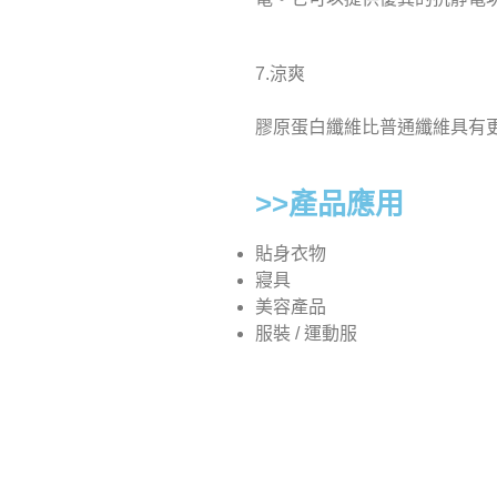
7.涼爽
膠原蛋白纖維比普通纖維具有
>>產品應用
貼身衣物
寢具
美容產品
服裝 / 運動服