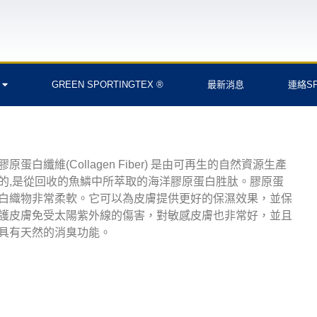
GREEN SPORTINGTEX ®
最新消息
連絡SP
膠原蛋白纖維(Collagen Fiber) 是由可再生的自然資源生產
的,是從回收的魚鱗中所萃取的海洋膠原蛋白胜肽。膠原蛋
白織物非常柔軟。它可以為皮膚提供更好的保濕效果，並保
護皮膚免受太陽紫外線的傷害，對敏感皮膚也非常好，並且
具有天然的消臭功能。